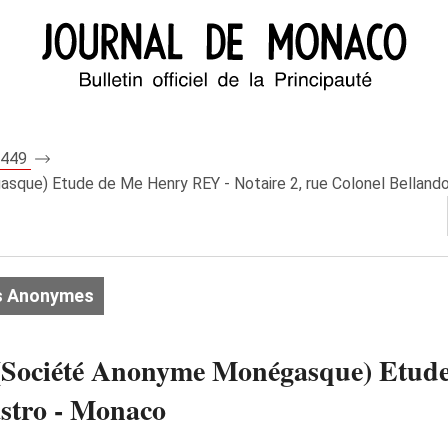
 7449
que) Etude de Me Henry REY - Notaire 2, rue Colonel Belland
s Anonymes
ciété Anonyme Monégasque) Etude 
astro - Monaco