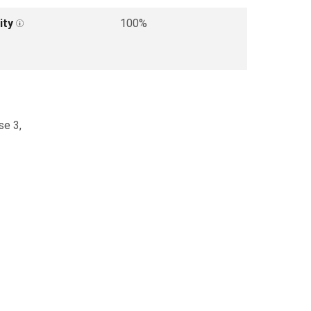
ity
100%
se 3,