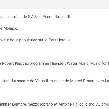
on au trône de S.A.S. le Prince Rainier III :
 de Monaco,
aveur de la population sur le Port Hercule.
de Robert King ; au programme Haendel : Water Music, Music for
ical : La sonate de Vinteuil, musique de Marcel Proust avec La
ennifer Larmore, mezzosoprano et Antoine Palloc, piano. Au pro