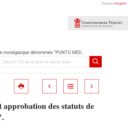
French
|
English
nonyme monégasque dénommée "PUNTO MED...
t approbation des statuts de
.