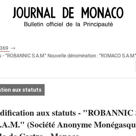
 7369
ts - "ROBANNIC S.A.M." Nouvelle dénomination : "ROMACO S.A.M
tion aux statuts
odification aux statuts - "ROBANNIC
A.M." (Société Anonyme Monégasque