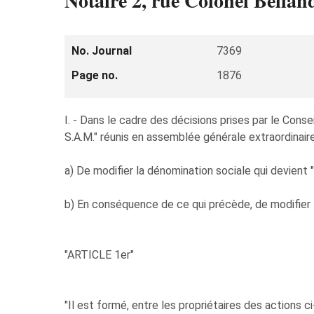
Notaire 2, rue Colonel Bella
No. Journal
7369
Page no.
1876
I. - Dans le cadre des décisions prises par le Co
S.A.M." réunis en assemblée générale extraordinaire
a) De modifier la dénomination sociale qui devient
b) En conséquence de ce qui précède, de modifier l
"ARTICLE 1er"
"Il est formé, entre les propriétaires des actions 