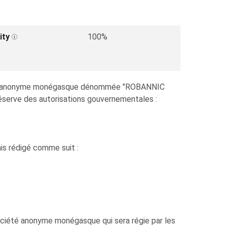
ity
100%
société anonyme monégasque dénommée "ROBANNIC
s réserve des autorisations gouvernementales :
is rédigé comme suit :
e société anonyme monégasque qui sera régie par les