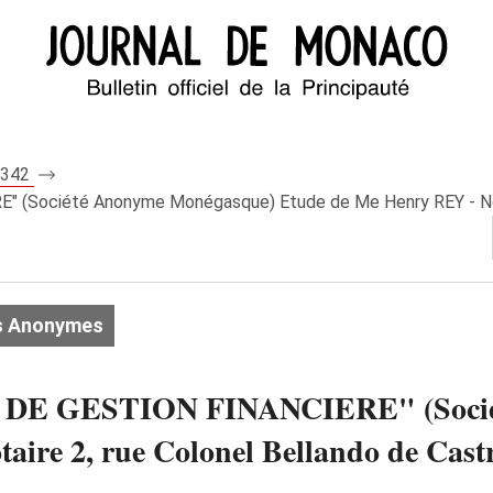
 7342
ociété Anonyme Monégasque) Etude de Me Henry REY - Notai
s Anonymes
 GESTION FINANCIERE" (Sociét
aire 2, rue Colonel Bellando de Cast