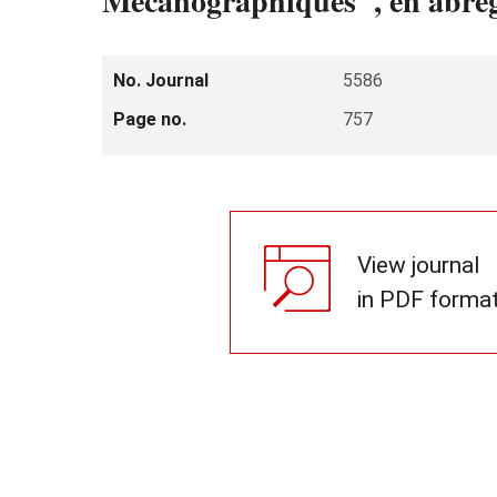
Mécanographiques", en abr
No. Journal
5586
Page no.
757
View journal
in PDF forma