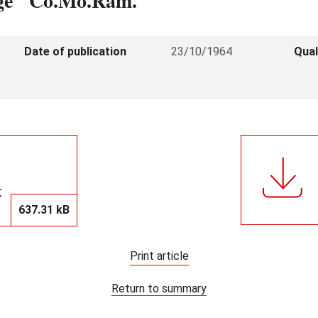
égé "Co.Mo.Ram."
Date of publication
23/10/1964
Qual
t
637.31 kB
Print article
Return to summary