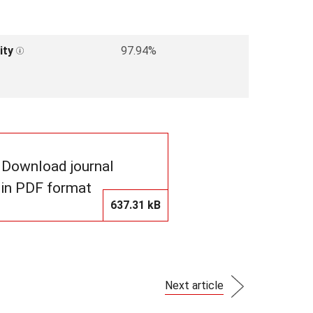
ity
97.94%
Download journal
in PDF format
637.31 kB
Next article