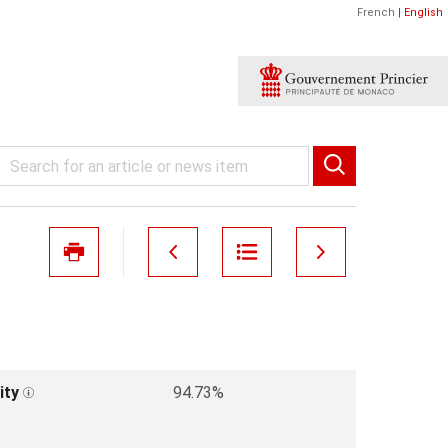
French
|
English
ity
94.73%