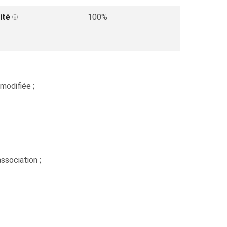
ité
100%
modifiée ;
ssociation ;