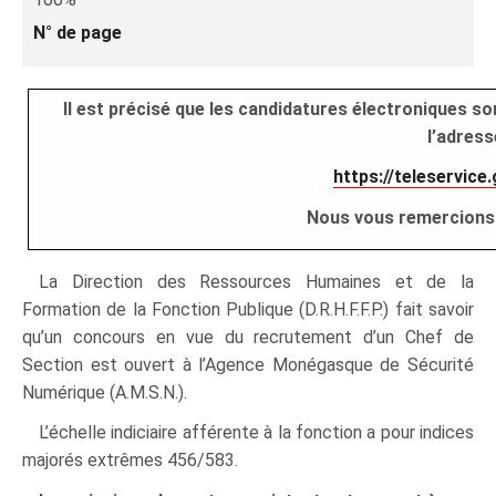
N° de page
Il est précisé que les candidatures électroniques s
l’adress
https://teleservice
Nous vous remercions
La Direction des Ressources Humaines et de la
Formation de la Fonction Publique (D.R.H.F.F.P.) fait savoir
qu’un concours en vue du recrutement d’un Chef de
Section est ouvert à l’Agence Monégasque de Sécurité
Numérique (A.M.S.N.).
L’échelle indiciaire afférente à la fonction a pour indices
majorés extrêmes 456/583.