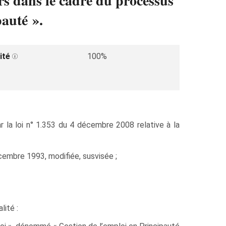
rs dans le cadre du processus
auté ».
ité
100%
 la loi n° 1.353 du 4 décembre 2008 relative à la
écembre 1993, modifiée, susvisée ;
lité :